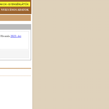
NYILVÁNOS ADATOK
 Hivatala
2023. évi