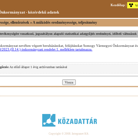
Kezdőlap
|
nkormányzat - közérdekű adatok
ssége, ellenőrzések » A működés eredményessége, teljesítmény
v tevékenységére vonatkozó, jogszabályon alapuló statisztikai adatgyűjtés eredményei, időbeli változásuk
ormányzat nevében végzett beruházásokat, felújításokat Somogy Vármegyei Önkormányzat és
3/2023.(II.14.) önkormányzati rendelet 1. melléklete tartalmazza.
gőrzés:
Az előző állapot 1 évig archívumban tartásával
.
Copyright © 2008. Integranet Kft.