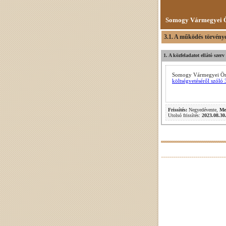
Somogy Vármegyei Ö
3.1. A működés törvénye
1. A közfeladatot ellátó szer
Somogy Vármegyei Önk
költségvetéséről szóló 
Frissítés:
Negyedévente,
Me
Utolsó frissítés:
2023.08.30