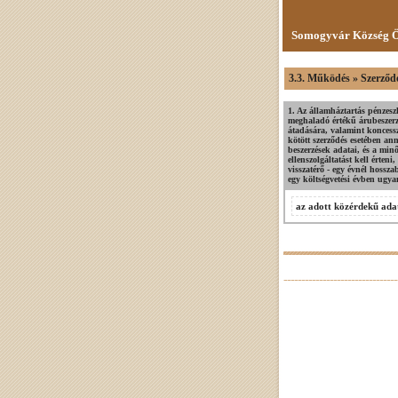
Somogyvár Község Ö
3.3. Működés » Szerződ
1. Az államháztartás pénzesz
meghaladó értékű árubeszerzé
átadására, valamint koncessz
kötött szerződés esetében an
beszerzések adatai, és a minős
ellenszolgáltatást kell érte
visszatérő - egy évnél hossza
egy költségvetési évben ugyan
az adott közérdekű adat