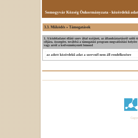
Somogyvár Község Önkormányzata - közérdekű ada
3.3. Működés » Támogatások
1. A közfeladatot ellátó szerv által nyújtott, az államháztartásról szól
céljára, összegére, továbbá a támogatási program megvalósítási helyére 
vagy arról a kedvezményezett lemond
az adott közérdekű adat a szervnél nem áll rendelkezésre
Copyri