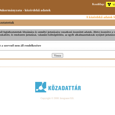
Kezdőlap
|
nkormányzata - közérdekű adatok
A közérdekű adatok fe
koztatottak
nél foglalkoztatottak létszámára és személyi juttatásaira vonatkozó összesített adatok, illetve összesítve a v
unkabére, és rendszeres juttatásai, valamint költségtérítése, az egyéb alkalmazottaknak nyújtott juttatáso
 a szervnél nem áll rendelkezésre
Copyright © 2008. Integranet Kft.