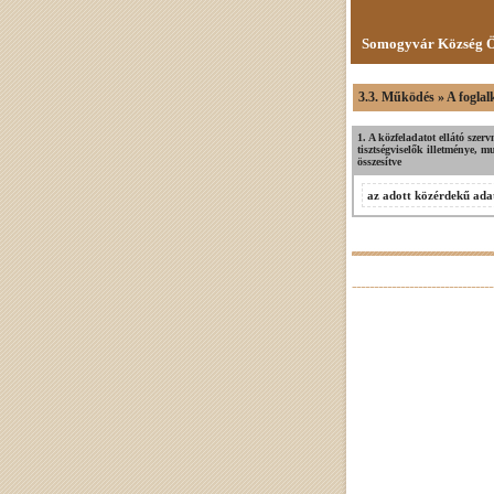
Somogyvár Község Ö
3.3. Működés » A foglal
1. A közfeladatot ellátó szerv
tisztségviselők illetménye, m
összesítve
az adott közérdekű adat