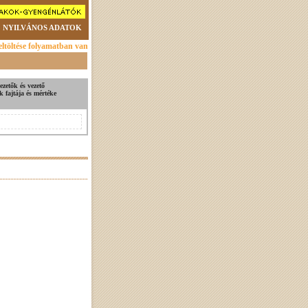
NYILVÁNOS ADATOK
ltöltése folyamatban van
ezetők és vezető
k fajtája és mértéke