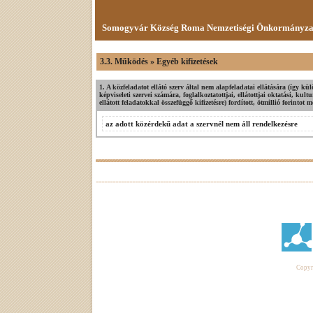
Somogyvár Község Roma Nemzetiségi Önkormányzat
3.3. Működés » Egyéb kifizetések
1. A közfeladatot ellátó szerv által nem alapfeladatai ellátására (így 
képviseleti szervei számára, foglalkoztatottjai, ellátottjai oktatási, kult
ellátott feladatokkal összefüggő kifizetésre) fordított, ötmillió forintot 
az adott közérdekű adat a szervnél nem áll rendelkezésre
Copyri