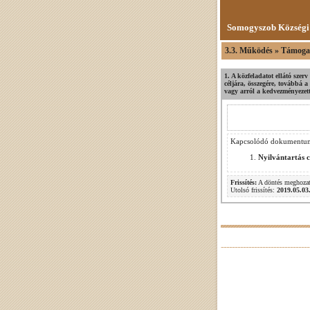
Somogyszob Községi
3.3. Működés » Támoga
1. A közfeladatot ellátó szer
céljára, összegére, továbbá 
vagy arról a kedvezményezet
Kapcsolódó dokumentu
Nyilvántartás 
Frissítés:
A döntés meghozat
Utolsó frissítés:
2019.05.03