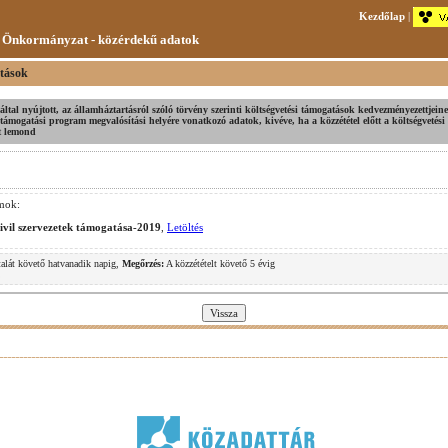
Kezdőlap
|
 Önkormányzat - közérdekű adatok
tások
v által nyújtott, az államháztartásról szóló törvény szerinti költségvetési támogatások kedvezményezettjei
a támogatási program megvalósítási helyére vonatkozó adatok, kivéve, ha a közzététel előtt a költségvetés
t lemond
mok:
civil szervezetek támogatása-2019
,
Letöltés
alát követő hatvanadik napig,
Megőrzés:
A közzétételt követő 5 évig
.