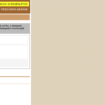
NYILVÁNOS ADATOK
nek nevére, a támogatás
i támogatást visszavonják