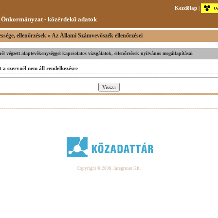
Kezdőlap
|
 Önkormányzat - közérdekű adatok
ssége, ellenőrzések » Az Állami Számvevőszék ellenőrzései
vnél végzett alaptevékenységgel kapcsolatos vizsgálatok, ellenőrzések nyilvános megállapításai
 a szervnél nem áll rendelkezésre
Copyright © 2008. Integranet Kft.