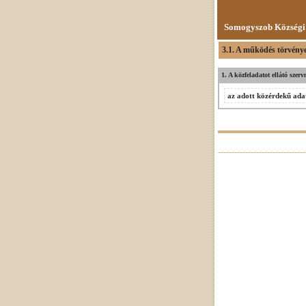
Somogyszob Községi
3.1. A működés törvénye
1. A közfeladatot ellátó szer
az adott közérdekű adat