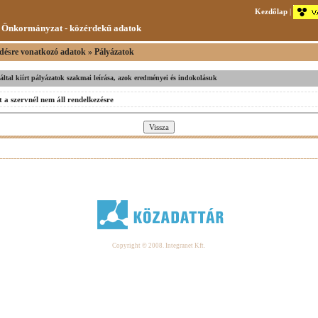
Kezdőlap
|
 Önkormányzat - közérdekű adatok
désre vonatkozó adatok » Pályázatok
v által kiírt pályázatok szakmai leírása, azok eredményei és indokolásuk
 a szervnél nem áll rendelkezésre
Copyright © 2008. Integranet Kft.