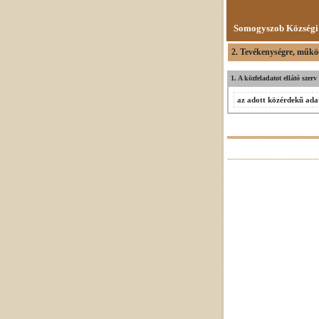
Somogyszob Községi
2. Tevékenységre, műkö
1. A közfeladatot ellátó szer
az adott közérdekű adat