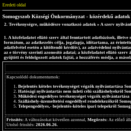
Eredeti oldal
Somogyszob Községi Önkormányzat - közérdekű adatok
2. Tevékenységre, működésre vonatkozó adatok » A szerv nyilvánt
1. A közfeladatot ellátó szerv által fenntartott adatbázisok, illetve
formátum, az adatkezelés célja, jogalapja, időtartama, az érintett
adatfelvétel esetén a kitöltendő kérdőív), az adatvédelmi nyilvánt
az e törvény szerinti azonosító adatai; a közfeladatot ellátó szerv 
gyűjtött és feldolgozott adatok fajtái, a hozzáférés módja, a másol
Kapcsolódó dokumentumok:
Bejelentés köteles tevékenységet végzők nyilvántartása S
Hatósági nyilvántartás nem üzleti célú szálláshelyekről S
Működési engedélyes tevékenységet végzők nyilvántartás
Szálláshely-üzemeltetési engedéllyel rendelekezőkről Som
Telepengedélyes,- bejelentés-köteles ipari telepekről Somo
Frissítés:
A változásokat követően azonnal,
Megőrzés:
Az előző áll
Utolsó frissítés:
2026.06.26.