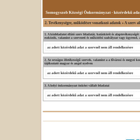
Somogyszob Községi Önkormányzat - közérdekű ada
2. Tevékenységre, működésre vonatkozó adatok » A szerv al
1. A közfeladatot ellátó szerv feladatát, hatáskörét és alaptevékenység
eszközök, valamint a szervezeti és működési szabályzat vagy ügyrend, az
az adott közérdekű adat a szervnél nem áll rendelkezésre
2. Az országos illetékességű szervek, valamint a a fővárosi és megyei ko
tájékoztató magyar és angol nyelven
az adott közérdekű adat a szervnél nem áll rendelkezésre
3. A helyi önkormányzat önként vállalt feladatai
az adott közérdekű adat a szervnél nem áll rendelkezésre