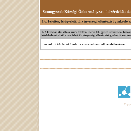
Somogyszob Községi Önkormányzat - közérdekű ada
1.6. Felettes, felügyeleti, törvényességi ellenőrzést gyakorló 
1. A közfeladatot ellátó szerv felettes, illetve felügyeleti szervének, ha
közfeladatot ellátó szerv felett törvényességi ellenőrzést gyakorló szer
az adott közérdekű adat a szervnél nem áll rendelkezésre
Copyri