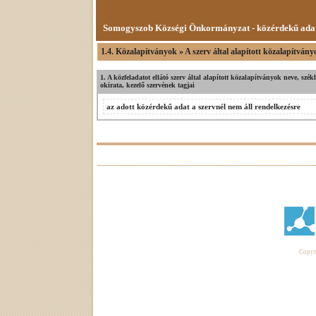
Somogyszob Községi Önkormányzat - közérdekű ada
1.4. Közalapítványok » A szerv által alapított közalapítvány
1. A közfeladatot ellátó szerv által alapított közalapítványok neve, székh
okirata, kezelő szervének tagjai
az adott közérdekű adat a szervnél nem áll rendelkezésre
Copyri