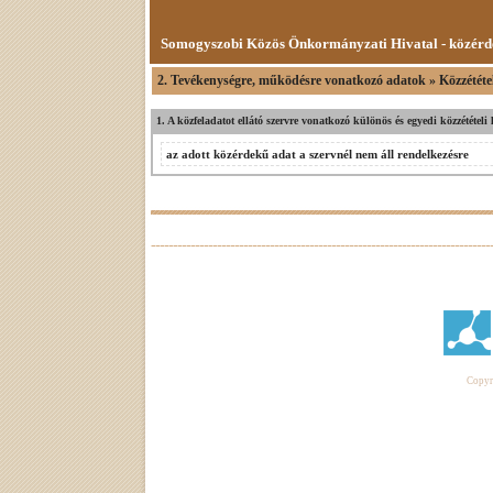
Somogyszobi Közös Önkormányzati Hivatal - közérd
2. Tevékenységre, működésre vonatkozó adatok » Közzétételi
1. A közfeladatot ellátó szervre vonatkozó különös és egyedi közzétételi l
az adott közérdekű adat a szervnél nem áll rendelkezésre
Copyri