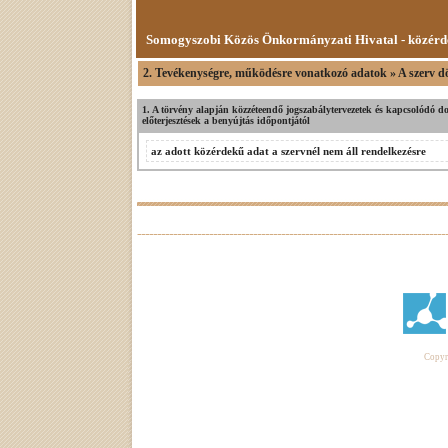
Somogyszobi Közös Önkormányzati Hivatal - közérd
2. Tevékenységre, működésre vonatkozó adatok » A szerv dön
1. A törvény alapján közzéteendő jogszabálytervezetek és kapcsolódó 
előterjesztések a benyújtás időpontjától
az adott közérdekű adat a szervnél nem áll rendelkezésre
Copyri