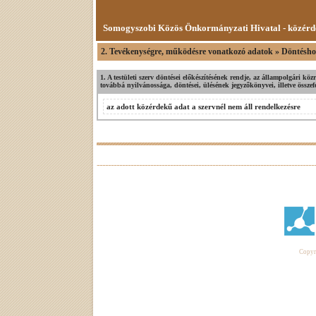
Somogyszobi Közös Önkormányzati Hivatal - közérd
2. Tevékenységre, működésre vonatkozó adatok » Döntéshoz
1. A testületi szerv döntései előkészítésének rendje, az állampolgári köz
továbbá nyilvánossága, döntései, ülésének jegyzőkönyvei, illetve összef
az adott közérdekű adat a szervnél nem áll rendelkezésre
Copyri