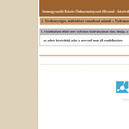
Somogyszobi Közös Önkormányzati Hivatal - közérd
2. Tevékenységre, működésre vonatkozó adatok » Nyilváno
1. A közfeladatot ellátó szerv nyilvános kiadványainak címe, témája, a 
az adott közérdekű adat a szervnél nem áll rendelkezésre
Copyri