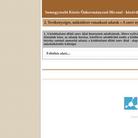
Somogyszobi Közös Önkormányzati Hivatal - közérd
2. Tevékenységre, működésre vonatkozó adatok » A szerv ny
1. A közfeladatot ellátó szerv által fenntartott adatbázisok, illetve nyi
érintettek köre, az adatok forrása, kérdőíves adatfelvétel esetén a kit
törvény szerinti azonosító adatai; a közfeladatot ellátó szerv által - ala
másolatkészítés költségei
Feltöltés alatt...
Copyri