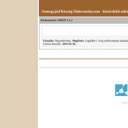
Somogyjád Község Önkormányzata - közérdekű ada
Közbeszerzés: DDOP 3.1.2
Frissítés:
Negyedévente,
Megőrzés:
Legalább 1 évig archívumban tartásáv
Utolsó frissítés:
2011.03.18.
Copyri