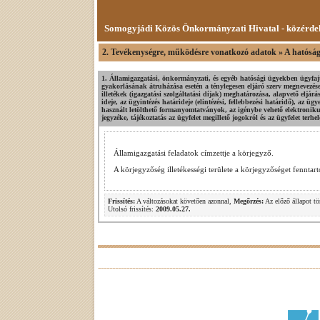
Somogyjádi Közös Önkormányzati Hivatal - közérde
2. Tevékenységre, működésre vonatkozó adatok » A hatósági
1. Államigazgatási, önkormányzati, és egyéb hatósági ügyekben ügyfajt
gyakorlásának átruházása esetén a ténylegesen eljáró szerv megnevezés
illetékek (igazgatási szolgáltatási díjak) meghatározása, alapvető eljár
ideje, az ügyintézés határideje (elintézési, fellebbezési határidő), az ü
használt letölthető formanyomtatványok, az igénybe vehető elektronik
jegyzéke, tájékoztatás az ügyfelet megillető jogokról és az ügyfelet terhel
Államigazgatási feladatok címzettje a körjegyző.
A körjegyzőség illetékességi területe a körjegyzőséget fennt
Frissítés:
A változásokat követően azonnal,
Megőrzés:
Az előző állapot tö
Utolsó frissítés:
2009.05.27.