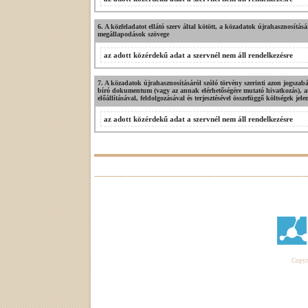
6. A közfeladatot ellátó szerv által kötött, a közadatok újrahasznosításá
megállapodások szövege
az adott közérdekű adat a szervnél nem áll rendelkezésre
7. A közadatok újrahasznosításáról szóló törvény szerinti azon jogszabá
bíró dokumentum (vagy az annak elérhetőségére mutató hivatkozás), ame
előállításával, feldolgozásával és terjesztésével összefüggő költségek jele
az adott közérdekű adat a szervnél nem áll rendelkezésre
Copyri