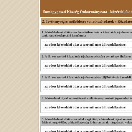
Somogygeszti Község Önkormányzata - közérdekű a
2. Tevékenységre, működésre vonatkozó adatok » Közadato
1. A közfeladatot ellátó szerv kezelésében levő, a közadatok újrahasznos
azok rendelkezésre álló formátuma
az adott közérdekű adat a szervnél nem áll rendelkezésre
2. A 19. sor szerinti közadatok újrahasznosítására vonatkozó általános s
az adott közérdekű adat a szervnél nem áll rendelkezésre
3. A 19. sor szerinti közadatok újrahasznosítás céljából történő rendelk
az adott közérdekű adat a szervnél nem áll rendelkezésre
4. A közadatok újrahasznosításáról szóló törvény szerinti jogorvoslati t
az adott közérdekű adat a szervnél nem áll rendelkezésre
5. A közfeladatot ellátó szerv által megkötött, a közadatok újrahasznosí
feleinek megjelölése, a kizárólagosság időtartamának, tárgyának, vala
az adott közérdekű adat a szervnél nem áll rendelkezésre