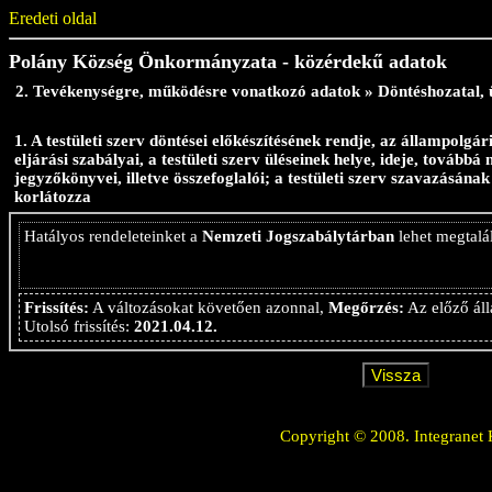
Eredeti oldal
Polány Község Önkormányzata - közérdekű adatok
2. Tevékenységre, működésre vonatkozó adatok » Döntéshozatal, 
1. A testületi szerv döntései előkészítésének rendje, az állampol
eljárási szabályai, a testületi szerv üléseinek helye, ideje, továbbá
jegyzőkönyvei, illetve összefoglalói; a testületi szerv szavazásána
korlátozza
Hatályos rendeleteinket a
Nemzeti Jogszabálytárban
lehet megtal
Frissítés:
A változásokat követően azonnal,
Megőrzés:
Az előző áll
Utolsó frissítés:
2021.04.12.
Copyright © 2008. Integranet 