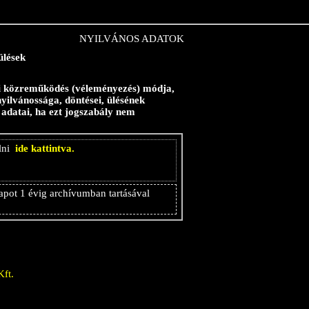
NYILVÁNOS ADATOK
ülések
gári közreműködés (véleményezés) módja,
 nyilvánossága, döntései, ülésének
k adatai, ha ezt jogszabály nem
álni
ide kattintva.
apot 1 évig archívumban tartásával
Kft.