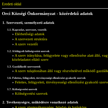
Eredeti oldal
Orci Községi Önkormányzat - közérdekű adatok
1. Szervezeti, személyzeti adatok
1.1. Kapcsolat, szervezet, vezetők
»
Elérhetőségi adatok
»
A szervezeti struktúra
»
A szerv vezetői
1.2. A felügyelt költségvetési szervek
»
A szerv irányítása, felügyelete vagy ellenőrzése alatt álló, 
közfeladatot ellátó szerv
1.3. Gazdálkodó szervezetek
»
A szerv tulajdonában álló vagy részvételével működő gazdál
1.6. Felettes, felügyeleti, törvényességi ellenőrzést gyakorló szervek
»
Felettes, felügyeleti, törvényességi ellenőrzést gyakorló szerv
1.7. Költségvetési szervek
»
Költségvetési szervek
2. Tevékenységre, működésre vonatkozó adatok
»
A szerv alaptevékenysége, feladat- és hatásköre