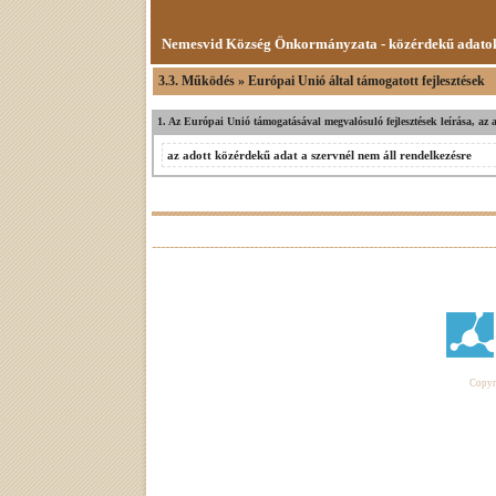
Nemesvid Község Önkormányzata - közérdekű adato
3.3. Működés » Európai Unió által támogatott fejlesztések
1. Az Európai Unió támogatásával megvalósuló fejlesztések leírása, az
az adott közérdekű adat a szervnél nem áll rendelkezésre
Copyri