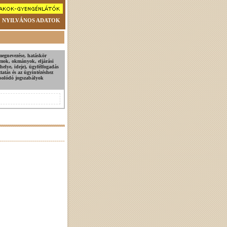
NYILVÁNOS ADATOK
megnevezése, hatáskör
tumok, okmányok, eljárási
helye, ideje), ügyfélfogadás
ztatás és az ügyintézéshez
csolódó jogszabályok