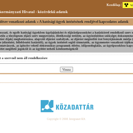
Kezdőlap
|
ormányzati Hivatal - közérdekű adatok
ésre vonatkozó adatok » A hatósági ügyek intézésének rendjével kapcsolatos adatok
yzati, és egyéb hatósági ügyekben ügyfajtánként és eljárástípusonként a hatáskörrel rendelkező szerv 
tén a ténylegesen eljáró szerv megnevezése, illetékességi területe, az ügyintézéshez szükséges dokumen
tatási díjak) meghatározása, alapvető eljárási szabályok, az eljárást megindító irat benyújtásának módja (
je (elintézési, fellebbezési határidő), az ügyek intézését segítő útmutatók, az ügymenetre vonatkozó tájéko
omtatványok, az igénybe vehető elektronikus programok elérése, időpontfoglalás, az ügytípusokhoz kap
elet megillető jogokról és az ügyfelet terhelő kötelezettségekről
 a szervnél nem áll rendelkezésre
Copyright © 2008. Integranet Kft.