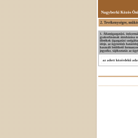
Nagyberki Közös Önk
2. Tevékenységre, működ
1. Államigazgatási, önkormán
gyakorlásának átruházása ese
illetékek (igazgatási szolgál
ideje, az ügyintézés határide
használt letölthető formany
jegyzéke, tájékoztatás az ügyf
az adott közérdekű adat