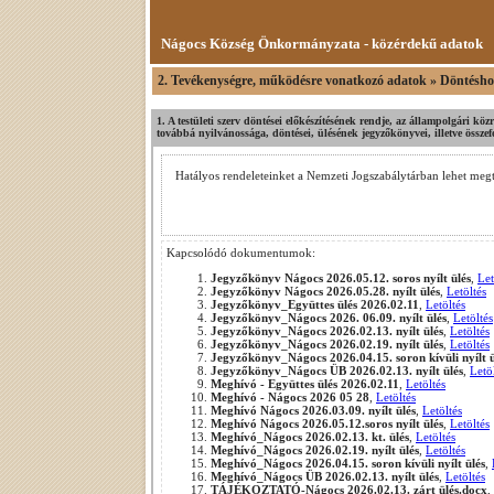
Nágocs Község Önkormányzata - közérdekű adatok
2. Tevékenységre, működésre vonatkozó adatok » Döntéshoz
1. A testületi szerv döntései előkészítésének rendje, az állampolgári köz
továbbá nyilvánossága, döntései, ülésének jegyzőkönyvei, illetve összef
Hatályos rendeleteinket a Nemzeti Jogszabálytárban lehet meg
Kapcsolódó dokumentumok:
Jegyzőkönyv Nágocs 2026.05.12. soros nyílt ülés
,
Let
Jegyzőkönyv Nágocs 2026.05.28. nyílt ülés
,
Letöltés
Jegyzőkönyv_Együttes ülés 2026.02.11
,
Letöltés
Jegyzőkönyv_Nágocs 2026. 06.09. nyílt ülés
,
Letöltés
Jegyzőkönyv_Nágocs 2026.02.13. nyílt ülés
,
Letöltés
Jegyzőkönyv_Nágocs 2026.02.19. nyílt ülés
,
Letöltés
Jegyzőkönyv_Nágocs 2026.04.15. soron kívüli nyílt ü
Jegyzőkönyv_Nágocs ÜB 2026.02.13. nyílt ülés
,
Letö
Meghívó - Együttes ülés 2026.02.11
,
Letöltés
Meghívó - Nágocs 2026 05 28
,
Letöltés
Meghívó Nágocs 2026.03.09. nyílt ülés
,
Letöltés
Meghívó Nágocs 2026.05.12.soros nyílt ülés
,
Letöltés
Meghívó_Nágocs 2026.02.13. kt. ülés
,
Letöltés
Meghívó_Nágocs 2026.02.19. nyílt ülés
,
Letöltés
Meghívó_Nágocs 2026.04.15. soron kívüli nyílt ülés
,
Meghívó_Nágocs ÜB 2026.02.13. nyílt ülés
,
Letöltés
TÁJÉKOZTATÓ-Nágocs 2026.02.13. zárt ülés.docx
,