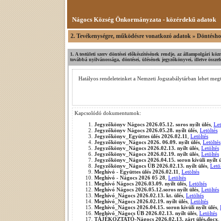
Nágocs Község Önkormányzata - közérdekű adatok
2. Tevékenységre, működésre vonatkozó adatok » Döntéshoz
1. A testületi szerv döntései előkészítésének rendje, az állampolgári köz
továbbá nyilvánossága, döntései, ülésének jegyzőkönyvei, illetve összef
Hatályos rendeleteinket a Nemzeti Jogszabálytárban lehet meg
Kapcsolódó dokumentumok:
Jegyzőkönyv Nágocs 2026.05.12. soros nyílt ülés
,
Let
Jegyzőkönyv Nágocs 2026.05.28. nyílt ülés
,
Letöltés
Jegyzőkönyv_Együttes ülés 2026.02.11
,
Letöltés
Jegyzőkönyv_Nágocs 2026. 06.09. nyílt ülés
,
Letöltés
Jegyzőkönyv_Nágocs 2026.02.13. nyílt ülés
,
Letöltés
Jegyzőkönyv_Nágocs 2026.02.19. nyílt ülés
,
Letöltés
Jegyzőkönyv_Nágocs 2026.04.15. soron kívüli nyílt ü
Jegyzőkönyv_Nágocs ÜB 2026.02.13. nyílt ülés
,
Letö
Meghívó - Együttes ülés 2026.02.11
,
Letöltés
Meghívó - Nágocs 2026 05 28
,
Letöltés
Meghívó Nágocs 2026.03.09. nyílt ülés
,
Letöltés
Meghívó Nágocs 2026.05.12.soros nyílt ülés
,
Letöltés
Meghívó_Nágocs 2026.02.13. kt. ülés
,
Letöltés
Meghívó_Nágocs 2026.02.19. nyílt ülés
,
Letöltés
Meghívó_Nágocs 2026.04.15. soron kívüli nyílt ülés
,
Meghívó_Nágocs ÜB 2026.02.13. nyílt ülés
,
Letöltés
TÁJÉKOZTATÓ-Nágocs 2026.02.13. zárt ülés.docx
,