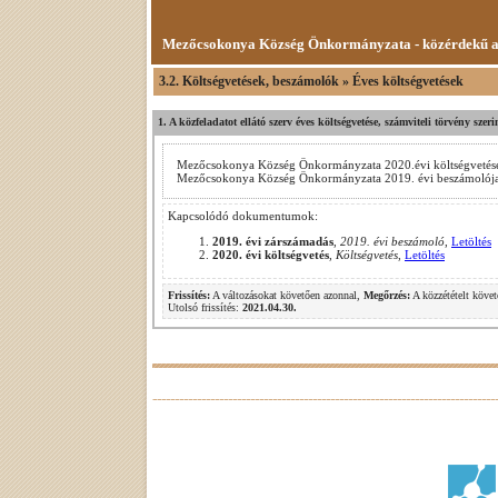
Mezőcsokonya Község Önkormányzata - közérdekű 
3.2. Költségvetések, beszámolók » Éves költségvetések
1. A közfeladatot ellátó szerv éves költségvetése, számviteli törvény sze
Mezőcsokonya Község Önkormányzata 2020.évi költségvetés
Mezőcsokonya Község Önkormányzata 2019. évi beszámolój
Kapcsolódó dokumentumok:
2019. évi zárszámadás
,
2019. évi beszámoló
,
Letöltés
2020. évi költségvetés
,
Költségvetés
,
Letöltés
Frissítés:
A változásokat követően azonnal,
Megőrzés:
A közzétételt követ
Utolsó frissítés:
2021.04.30.