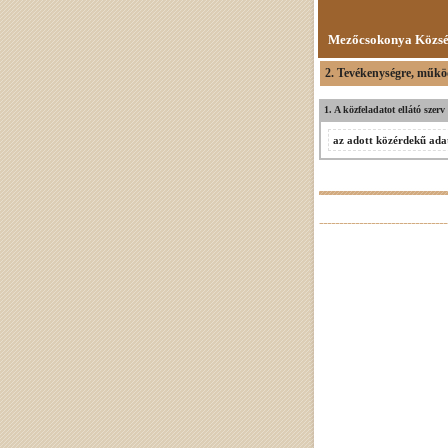
Mezőcsokonya Közsé
2. Tevékenységre, műkö
1. A közfeladatot ellátó szer
az adott közérdekű adat