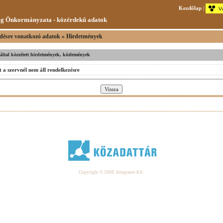
Kezdőlap
|
g Önkormányzata - közérdekű adatok
désre vonatkozó adatok » Hirdetmények
v által közzétett hirdetmények, közlemények
 a szervnél nem áll rendelkezésre
Copyright © 2008. Integranet Kft.