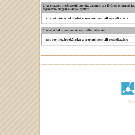
2. Az országos illetékességű szervek, valamint a a fővárosi és megyei ko
tájékoztató magyar és angol nyelven
az adott közérdekű adat a szervnél nem áll rendelkezésre
3. A helyi önkormányzat önként vállalt feladatai
az adott közérdekű adat a szervnél nem áll rendelkezésre
Copyri