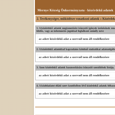
Mernye Község Önkormányzata - közérdekű adatok
2. Tevékenységre, működésre vonatkozó adatok » Közérdek
1. A közérdekű adatok megismerésére irányuló igények intézésének rendje,
felelős, vagy az információs jogokkal foglalkozó személy neve
az adott közérdekű adat a szervnél nem áll rendelkezésre
2. A közérdekű adatokkal kapcsolatos kötelező statisztikai adatszolgált
az adott közérdekű adat a szervnél nem áll rendelkezésre
3. Azon közérdekű adatok hasznosítására irányuló szerződések listája, a
az adott közérdekű adat a szervnél nem áll rendelkezésre
4. A közfeladatot ellátó szerv kezelésében lévő közérdekű adatok felhasz
az adott közérdekű adat a szervnél nem áll rendelkezésre