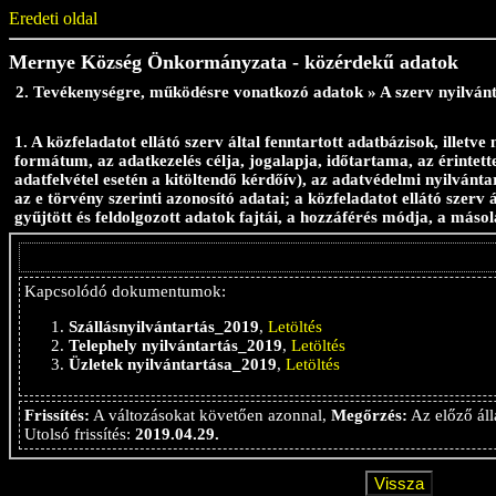
Eredeti oldal
Mernye Község Önkormányzata - közérdekű adatok
2. Tevékenységre, működésre vonatkozó adatok » A szerv nyilvánt
1. A közfeladatot ellátó szerv által fenntartott adatbázisok, illetve
formátum, az adatkezelés célja, jogalapja, időtartama, az érintett
adatfelvétel esetén a kitöltendő kérdőív), az adatvédelmi nyilvánt
az e törvény szerinti azonosító adatai; a közfeladatot ellátó szerv 
gyűjtött és feldolgozott adatok fajtái, a hozzáférés módja, a másol
Kapcsolódó dokumentumok:
Szállásnyilvántartás_2019
,
Letöltés
Telephely nyilvántartás_2019
,
Letöltés
Üzletek nyilvántartása_2019
,
Letöltés
Frissítés:
A változásokat követően azonnal,
Megőrzés:
Az előző áll
Utolsó frissítés:
2019.04.29.