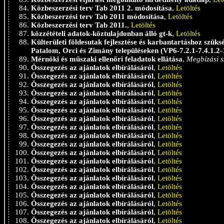
Közbeszerzési terv Tab 2011 2. módosítása
,
Letöltés
Közbeszerzési terv Tab 2011 módosítása
,
Letöltés
Közbeszerzési terv Tab 2011.
,
Letöltés
közzétételi adatok-köztulajdonban álló gt-k
,
Letöltés
Külterületi földesutak fejlesztése és karbantartáshoz szü
Patalom, Orci és Zimány településeken (VP6-7.2.1-7.4.1.2-
Mérnöki és műszaki ellenőri feladatok ellátása
,
Megbízási s
Összegezés az ajánlatok elbírálásáról
,
Letöltés
Összegezés az ajánlatok elbírálásáról
,
Letöltés
Összegezés az ajánlatok elbírálásáról
,
Letöltés
Összegezés az ajánlatok elbírálásáról
,
Letöltés
Összegezés az ajánlatok elbírálásáról
,
Letöltés
Összegezés az ajánlatok elbírálásáról
,
Letöltés
Összegezés az ajánlatok elbírálásáról
,
Letöltés
Összegezés az ajánlatok elbírálásáról
,
Letöltés
Összegezés az ajánlatok elbírálásáról
,
Letöltés
Összegezés az ajánlatok elbírálásáról
,
Letöltés
Összegezés az ajánlatok elbírálásáról
,
Letöltés
Összegezés az ajánlatok elbírálásáról
,
Letöltés
Összegezés az ajánlatok elbírálásáról
,
Letöltés
Összegezés az ajánlatok elbírálásáról
,
Letöltés
Összegezés az ajánlatok elbírálásáról
,
Letöltés
Összegezés az ajánlatok elbírálásáról
,
Letöltés
Összegezés az ajánlatok elbírálásáról
,
Letöltés
Összegezés az ajánlatok elbírálásáról
,
Letöltés
Összegezés az ajánlatok elbírálásáról
,
Letöltés