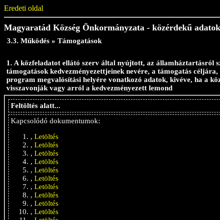
Eredeti oldal
Magyaratád Község Önkormányzata - közérdekű adato
3.3. Működés » Támogatások
1. A közfeladatot ellátó szerv által nyújtott, az államháztartásról s
támogatások kedvezményezettjeinek nevére, a támogatás céljára, 
program megvalósítási helyére vonatkozó adatok, kivéve, ha a közz
visszavonják vagy arról a kedvezményezett lemond
Feltöltés alatt...
Kapcsolódó dokumentumok:
,
Letöltés
,
Letöltés
,
Letöltés
,
Letöltés
,
Letöltés
,
Letöltés
,
Letöltés
,
Letöltés
,
Letöltés
,
Letöltés