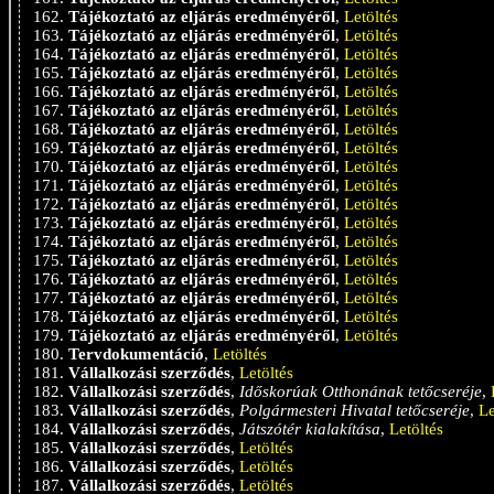
Tájékoztató az eljárás eredményéről
,
Letöltés
Tájékoztató az eljárás eredményéről
,
Letöltés
Tájékoztató az eljárás eredményéről
,
Letöltés
Tájékoztató az eljárás eredményéről
,
Letöltés
Tájékoztató az eljárás eredményéről
,
Letöltés
Tájékoztató az eljárás eredményéről
,
Letöltés
Tájékoztató az eljárás eredményéről
,
Letöltés
Tájékoztató az eljárás eredményéről
,
Letöltés
Tájékoztató az eljárás eredményéről
,
Letöltés
Tájékoztató az eljárás eredményéről
,
Letöltés
Tájékoztató az eljárás eredményéről
,
Letöltés
Tájékoztató az eljárás eredményéről
,
Letöltés
Tájékoztató az eljárás eredményéről
,
Letöltés
Tájékoztató az eljárás eredményéről
,
Letöltés
Tájékoztató az eljárás eredményéről
,
Letöltés
Tájékoztató az eljárás eredményéről
,
Letöltés
Tájékoztató az eljárás eredményéről
,
Letöltés
Tájékoztató az eljárás eredményéről
,
Letöltés
Tervdokumentáció
,
Letöltés
Vállalkozási szerződés
,
Letöltés
Vállalkozási szerződés
,
Időskorúak Otthonának tetőcseréje
,
Vállalkozási szerződés
,
Polgármesteri Hivatal tetőcseréje
,
Le
Vállalkozási szerződés
,
Játszótér kialakítása
,
Letöltés
Vállalkozási szerződés
,
Letöltés
Vállalkozási szerződés
,
Letöltés
Vállalkozási szerződés
,
Letöltés