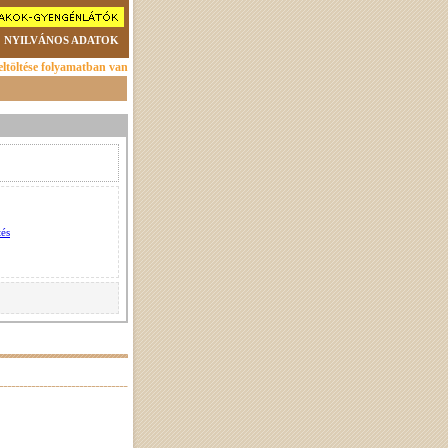
NYILVÁNOS ADATOK
ltöltése folyamatban van
tés