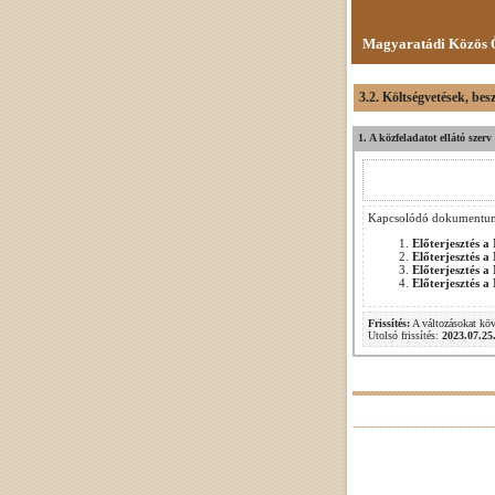
Magyaratádi Közös Ö
3.2. Költségvetések, be
1. A közfeladatot ellátó szer
Kapcsolódó dokumentu
Előterjesztés 
Előterjesztés 
Előterjesztés 
Előterjesztés 
Frissítés:
A változásokat kö
Utolsó frissítés:
2023.07.25