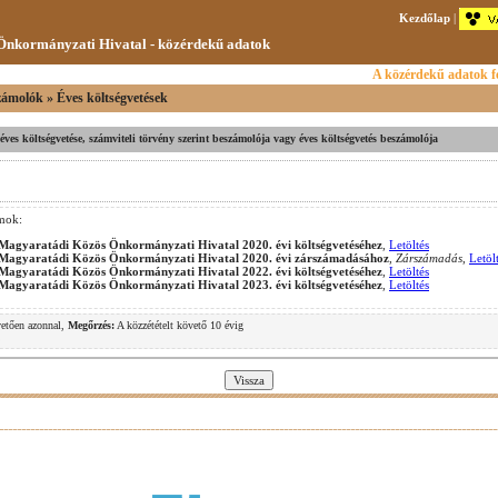
Kezdőlap
|
nkormányzati Hivatal - közérdekű adatok
A közérdekű adatok fe
számolók » Éves költségvetések
v éves költségvetése, számviteli törvény szerint beszámolója vagy éves költségvetés beszámolója
mok:
a Magyaratádi Közös Önkormányzati Hivatal 2020. évi költségvetéséhez
,
Letöltés
a Magyaratádi Közös Önkormányzati Hivatal 2020. évi zárszámadásához
,
Zárszámadás
,
Letöl
a Magyaratádi Közös Önkormányzati Hivatal 2022. évi költségvetéséhez
,
Letöltés
a Magyaratádi Közös Önkormányzati Hivatal 2023. évi költségvetéséhez
,
Letöltés
vetően azonnal,
Megőrzés:
A közzétételt követő 10 évig
.