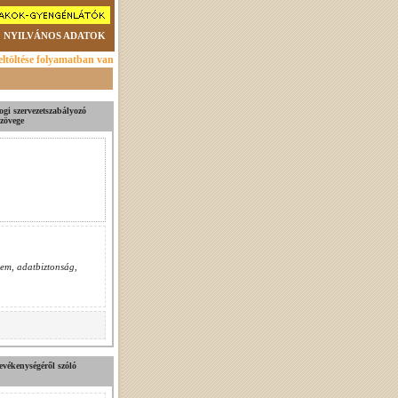
NYILVÁNOS ADATOK
ltöltése folyamatban van
ogi szervezetszabályozó
szövege
em, adatbiztonság
,
tevékenységéről szóló