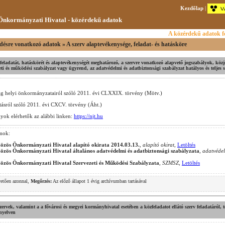
Kezdőlap
|
nkormányzati Hivatal - közérdekű adatok
A közérdekű adatok fe
ésre vonatkozó adatok » A szerv alaptevékenysége, feladat- és hatásköre
v feladatát, hatáskörét és alaptevékenységét meghatározó, a szervre vonatkozó alapvető jogszabályok, közj
eti és működési szabályzat vagy ügyrend, az adatvédelmi és adatbiztonsági szabályzat hatályos és teljes 
g helyi önkormányzatairól szóló 2011. évi CLXXIX. törvény (Mötv.)
tásról szóló 2011. évi CXCV. törvény (Áht.)
lyok elérhetők az alábbi linken:
https://njt.hu
mok:
zös Önkormányzati Hivatal alapító okirata 2014.03.13.
,
alapító okirat
,
Letöltés
zös Önkormányzati Hivatal általános adatvédelmi és adatbiztonsági szabályzata
,
adatvédel
zös Önkormányzati Hivatal Szervezeti és Működési Szabályzata
,
SZMSZ
,
Letöltés
vetően azonnal,
Megőrzés:
Az előző állapot 1 évig archívumban tartásával
.
szervek, valamint a a fővárosi és megyei kormányhivatal esetében a közfeladatot ellátó szerv feladatáról, 
nyelven