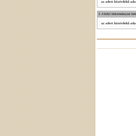
az adott közérdekű adat
3. A helyi önkormányzat önké
az adott közérdekű adat