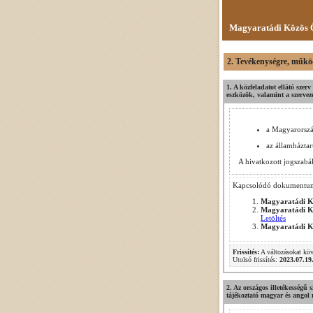
Magyaratádi Közös Ö
2. Tevékenységre, működ
1. A közfeladatot ellátó szer
eszközök, valamint a szervez
a Magyarorszá
az államháztar
A hivatkozott jogszabá
Kapcsolódó dokumentu
Magyaratádi Kö
Magyaratádi Kö
Letöltés
Magyaratádi Kö
Frissítés:
A változásokat kö
Utolsó frissítés:
2023.07.19
2. Az országos illetékességű 
tájékoztató magyar és angol 