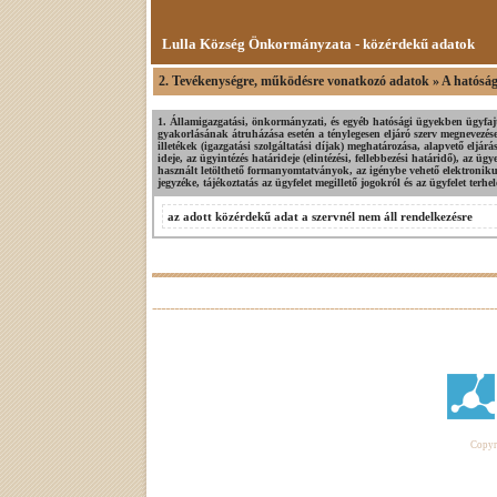
Lulla Község Önkormányzata - közérdekű adatok
2. Tevékenységre, működésre vonatkozó adatok » A hatósági
1. Államigazgatási, önkormányzati, és egyéb hatósági ügyekben ügyfajt
gyakorlásának átruházása esetén a ténylegesen eljáró szerv megnevezés
illetékek (igazgatási szolgáltatási díjak) meghatározása, alapvető eljár
ideje, az ügyintézés határideje (elintézési, fellebbezési határidő), az ü
használt letölthető formanyomtatványok, az igénybe vehető elektronik
jegyzéke, tájékoztatás az ügyfelet megillető jogokról és az ügyfelet terhel
az adott közérdekű adat a szervnél nem áll rendelkezésre
Copyri