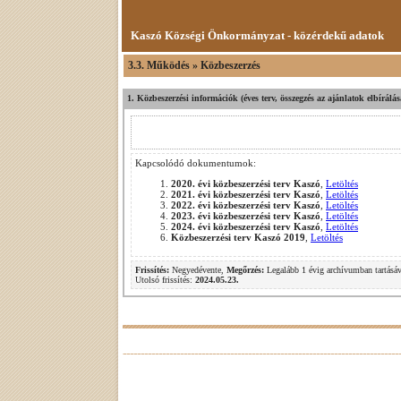
Kaszó Községi Önkormányzat - közérdekű adatok
3.3. Működés » Közbeszerzés
1. Közbeszerzési információk (éves terv, összegzés az ajánlatok elbírálá
Kapcsolódó dokumentumok:
2020. évi közbeszerzési terv Kaszó
,
Letöltés
2021. évi közbeszerzési terv Kaszó
,
Letöltés
2022. évi közbeszerzési terv Kaszó
,
Letöltés
2023. évi közbeszerzési terv Kaszó
,
Letöltés
2024. évi közbeszerzési terv Kaszó
,
Letöltés
Közbeszerzési terv Kaszó 2019
,
Letöltés
Frissítés:
Negyedévente,
Megőrzés:
Legalább 1 évig archívumban tartásáv
Utolsó frissítés:
2024.05.23.