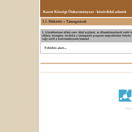
Kaszó Községi Önkormányzat - közérdekű adatok
3.3. Működés » Támogatások
1. A közfeladatot ellátó szerv által nyújtott, az államháztartásról szól
céljára, összegére, továbbá a támogatási program megvalósítási helyére 
vagy arról a kedvezményezett lemond
Feltöltés alatt...
Copyri