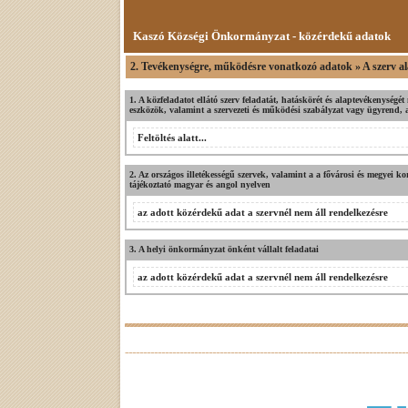
Kaszó Községi Önkormányzat - közérdekű adatok
2. Tevékenységre, működésre vonatkozó adatok » A szerv al
1. A közfeladatot ellátó szerv feladatát, hatáskörét és alaptevékenység
eszközök, valamint a szervezeti és működési szabályzat vagy ügyrend, az
Feltöltés alatt...
2. Az országos illetékességű szervek, valamint a a fővárosi és megyei ko
tájékoztató magyar és angol nyelven
az adott közérdekű adat a szervnél nem áll rendelkezésre
3. A helyi önkormányzat önként vállalt feladatai
az adott közérdekű adat a szervnél nem áll rendelkezésre