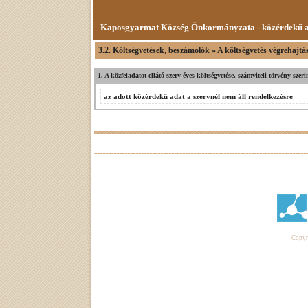
Kaposgyarmat Község Önkormányzata - közérdekű 
3.2. Költségvetések, beszámolók » A költségvetés végrehajtá
1. A közfeladatot ellátó szerv éves költségvetése, számviteli törvény sze
az adott közérdekű adat a szervnél nem áll rendelkezésre
Copyri