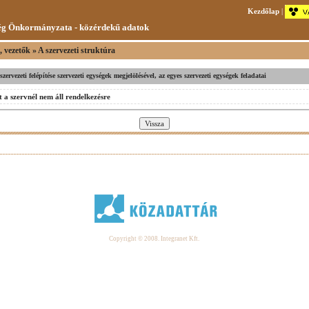
Kezdőlap
|
g Önkormányzata - közérdekű adatok
, vezetők » A szervezeti struktúra
 szervezeti felépítése szervezeti egységek megjelölésével, az egyes szervezeti egységek feladatai
 a szervnél nem áll rendelkezésre
Copyright © 2008. Integranet Kft.