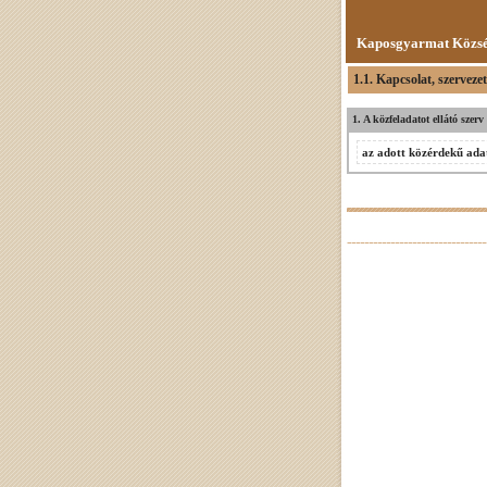
Kaposgyarmat Közsé
1.1. Kapcsolat, szervezet
1. A közfeladatot ellátó szerv
az adott közérdekű adat