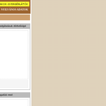
NYILVÁNOS ADATOK
szolgálatának elérhetőségei
fogadási rend