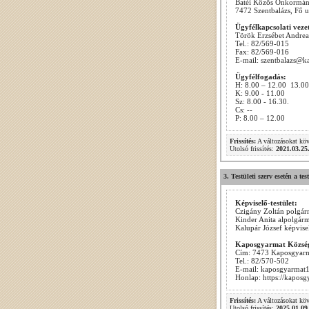
Batéi Közös Önkormányz
7472 Szentbalázs, Fő u
Ügyfélkapcsolati veze
Török Erzsébet Andrea
Tel.: 82/569-015
Fax: 82/569-016
E-mail: szentbalazs@k
Ügyfélfogadás:
H: 8.00 – 12.00 13.0
K: 9.00 - 11.00
Sz: 8.00 - 16.30.
Cs: --
P: 8.00 – 12.00
Frissítés:
A változásokat kö
Utolsó frissítés:
2021.03.25
3. Testületi szerv esetén a te
Képviselő-testület:
Czigány Zoltán polgár
Kinder Anita alpolgárm
Kalupár József képvise
Kaposgyarmat Közsé
Cím: 7473 Kaposgyarma
Tel.: 82/570-502
E-mail: kaposgyarma
Honlap: https://kapos
Frissítés:
A változásokat kö
Utolsó frissítés:
2025.01.09