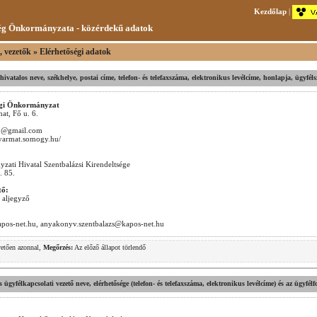
Kezdőlap
|
g Önkormányzata - közérdekű adatok
t, vezetők » Elérhetőségi adatok
v hivatalos neve, székhelye, postai címe, telefon- és telefaxszáma, elektronikus levélcíme, honlapja, ügyfél
gi Önkormányzat
t, Fő u. 6.
t1@gmail.com
gyarmat.somogy.hu/
ati Hivatal Szentbalázsi Kirendeltsége
. 85.
tő:
 aljegyző
apos-net.hu, anyakonyv.szentbalazs@kapos-net.hu
vetően azonnal,
Megőrzés:
Az előző állapot törlendő
.
es ügyfélkapcsolati vezető neve, elérhetősége (telefon- és telefaxszáma, elektronikus levélcíme) és az ügyfél