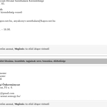
ati Hivatal Szentbalázsi Kirendeltsége
. 85.
tő:
 kirendeltség-vezető
apos-net.hu, anyakonyv.szentbalazs@kapos-net.hu
0. – 16.00.
vetően azonnal,
Megőrzés:
Az előző állapot törlendő
.
stület létszáma, összetétele, tagjainak neve, beosztása, elérhetősége
mester
ester
lő
gi Önkormányzat
t, Fő u. 6.
t1@gmail.com
gyarmat.somogy.hu/
vetően azonnal,
Megőrzés:
Az előző állapot törlendő
.