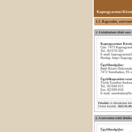
Kaposgyarmat Közsé
1.1. Kapcsolat, szerveze
1. A közfeladatot ellátó szer
Kaposgyarmat Közsé
Cím: 7473 Kaposgyarma
Tel.: 82/570-502
E-mail: kaposgyarma
Honlap: https://kapos
Ügyfélszolgálat:
Batéi Közös Önkormányz
7472 Szentbalázs, Fő u
Ügyfélkapcsolati veze
Török Erzsébet Andrea
Tel.: 82/569-015
Fax: 82/569-016
E-mail: szentbalazs@k
Frissítés:
A változásokat kö
Utolsó frissítés:
2025.01.09
2. A szervezeten belül illeték
Ügyfélszolgálat: