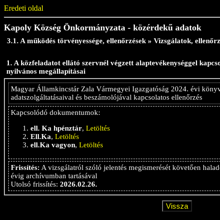
Eredeti oldal
Kapoly Község Önkormányzata - közérdekű adatok
3.1. A működés törvényessége, ellenőrzések » Vizsgálatok, ellenőrz
1. A közfeladatot ellátó szervnél végzett alaptevékenységgel kapcso
nyilvános megállapításai
Magyar Államkincstár Zala Vármegyei Igazgatóság 2024. évi könyvv
adatszolgáltatásaival és beszámolójával kapcsolatos ellenőrzés
Kapcsolódó dokumentumok:
ell. Ka hpénztár
,
Letöltés
Ell.Ka
,
Letöltés
ell.Ka vagyon
,
Letöltés
Frissítés:
A vizsgálatról szóló jelentés megismerését követően halad
évig archívumban tartásával
Utolsó frissítés:
2026.02.26.