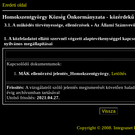
Eredeti oldal
Homokszentgyörgy Község Önkormányzata - közérdekű
3.1. A működés törvényessége, ellenőrzések » Az Állami Számvevő
1. A közfeladatot ellátó szervnél végzett alaptevékenységgel kapcso
nyilvános megállapításai
Kapcsolódó dokumentumok:
MÁK ellenőrzési jelentés_Homokszentgyörgy
,
Letöltés
Frissítés:
A vizsgálatról szóló jelentés megismerését követően halad
évig archívumban tartásával
Utolsó frissítés:
2021.04.27.
Copyright © 2008. Integranet 