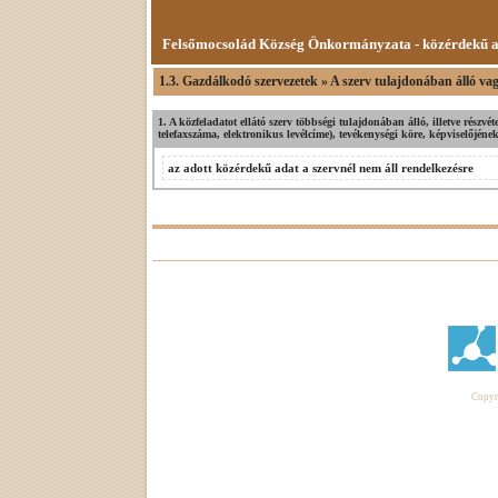
Felsőmocsolád Község Önkormányzata - közérdekű 
1.3. Gazdálkodó szervezetek » A szerv tulajdonában álló va
1. A közfeladatot ellátó szerv többségi tulajdonában álló, illetve részvé
telefaxszáma, elektronikus levélcíme), tevékenységi köre, képviselőjének
az adott közérdekű adat a szervnél nem áll rendelkezésre
Copyri