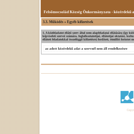
Felsőmocsolád Község Önkormányzata - közérdekű 
3.3. Működés » Egyéb kifizetések
1. A közfeladatot ellátó szerv által nem alapfeladatai ellátására (így 
képviseleti szervei számára, foglalkoztatottjai, ellátottjai oktatási, kult
ellátott feladatokkal összefüggő kifizetésre) fordított, ötmillió forintot 
az adott közérdekű adat a szervnél nem áll rendelkezésre
Copyri