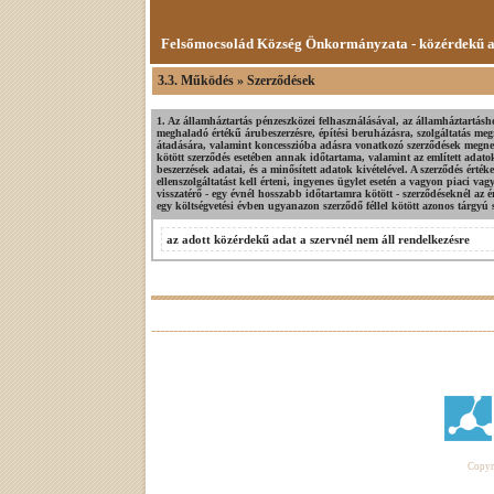
Felsőmocsolád Község Önkormányzata - közérdekű 
3.3. Működés » Szerződések
1. Az államháztartás pénzeszközei felhasználásával, az államháztartásho
meghaladó értékű árubeszerzésre, építési beruházásra, szolgáltatás me
átadására, valamint koncesszióba adásra vonatkozó szerződések megnevezé
kötött szerződés esetében annak időtartama, valamint az említett adato
beszerzések adatai, és a minősített adatok kivételével. A szerződés értéke
ellenszolgáltatást kell érteni, ingyenes ügylet esetén a vagyon piaci v
visszatérő - egy évnél hosszabb időtartamra kötött - szerződéseknél az é
egy költségvetési évben ugyanazon szerződő féllel kötött azonos tárgyú 
az adott közérdekű adat a szervnél nem áll rendelkezésre
Copyri