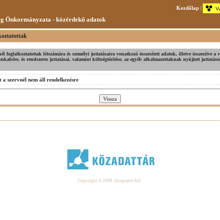
Kezdőlap
|
ég Önkormányzata - közérdekű adatok
koztatottak
nél foglalkoztatottak létszámára és személyi juttatásaira vonatkozó összesített adatok, illetve összesítve a v
unkabére, és rendszeres juttatásai, valamint költségtérítése, az egyéb alkalmazottaknak nyújtott juttatáso
 a szervnél nem áll rendelkezésre
Copyright © 2008. Integranet Kft.