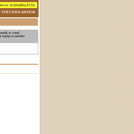
NYILVÁNOS ADATOK
ezetők és vezető
k fajtája és mértéke