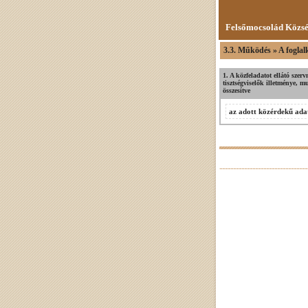
Felsőmocsolád Közs
3.3. Működés » A foglal
1. A közfeladatot ellátó szerv
tisztségviselők illetménye, m
összesítve
az adott közérdekű adat