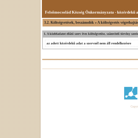
Felsőmocsolád Község Önkormányzata - közérdekű 
3.2. Költségvetések, beszámolók » A költségvetés végrehajtá
1. A közfeladatot ellátó szerv éves költségvetése, számviteli törvény sze
az adott közérdekű adat a szervnél nem áll rendelkezésre
Copyri