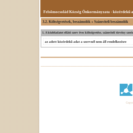
Felsőmocsolád Község Önkormányzata - közérdekű 
3.2. Költségvetések, beszámolók » Számviteli beszámolók
1. A közfeladatot ellátó szerv éves költségvetése, számviteli törvény sze
az adott közérdekű adat a szervnél nem áll rendelkezésre
Copyri