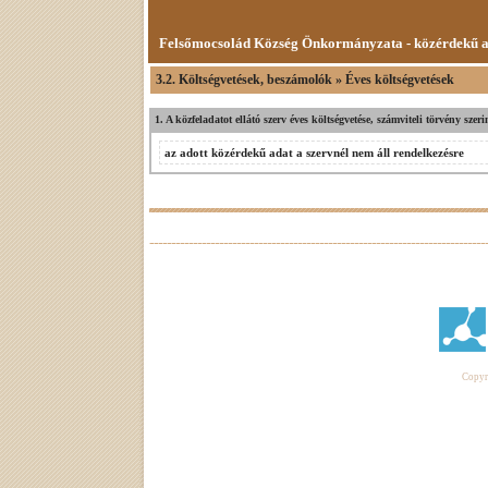
Felsőmocsolád Község Önkormányzata - közérdekű 
3.2. Költségvetések, beszámolók » Éves költségvetések
1. A közfeladatot ellátó szerv éves költségvetése, számviteli törvény sze
az adott közérdekű adat a szervnél nem áll rendelkezésre
Copyri